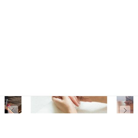
重要事項説明書（概要）
業所の名称、所在地及び電話番号その他の連絡先
きょたくかい
(ふり
ごしえんじぎ
事業所の名称
がな)
ょうしょまん
ぷく
居宅介護支援事業所満福
〒
市区町
徳
770-
村コー
島
0912
ド
市
（都
道府
徳島県徳島市