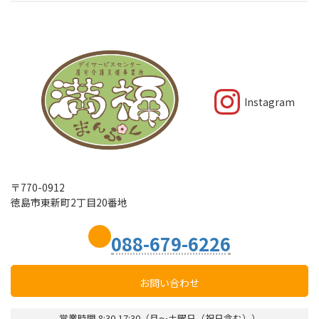
県か
東新町2丁目
ら番
20番地
事業所の所在地
地ま
で）
（建
Instag
物
名・
銀座アビタシ
Instagram
部屋
オン1階
番号
等）
電話
０８８－６７
番号
９－６５８５
〒770-0912
徳島市東新町2丁目20番地
FAX番
０８８－６７
事業所の連絡先
号
９－６２３９
088-679-6226
ホー
ムペ
あり
ージ
お問い合わせ
介護保険事業所番号
3670103427
営業時間 8:30-17:30（月～土曜日（祝日含む））