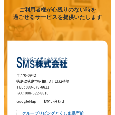
登録の有無
ご利用者様が心残りのない時を
過ごせるサービスを提供いたします
事業所の名称、所在地及び電話番号その他の連絡先
でいさーび
(ふりが
事業所の名称
すせんたー
な)
まんぷく
デイサービスセンター満福
市区
徳
〒770-
町村
島
0912
コー
市
〒770-0942
ド
徳島県徳島市昭和町3丁目32番地
（都道府
徳島県徳島
事業所の所在地
TEL : 088-678-8811
県から番
市東新町2丁
FAX : 088-622-8810
地まで）
目20番地
GoogleMap
お問い合わせ
（建物
銀座アビタ
名・部屋
シオン1階
グループリビングとくしま県庁前
番号等）