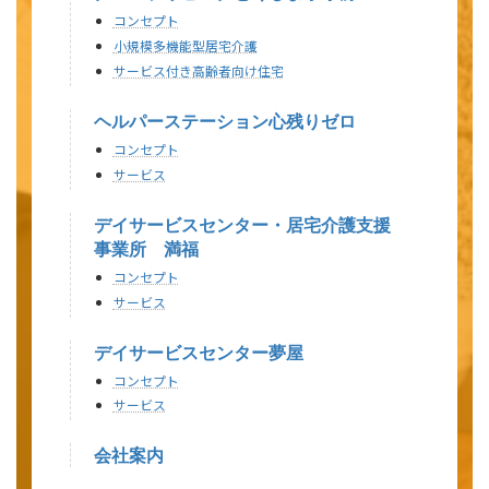
コンセプト
088-679-
電話番号
小規模多機能型居宅介護
6226
サービス付き高齢者向け住宅
088-679-
事業所の連絡先
FAX番号
6239
ヘルパーステーション心残りゼロ
コンセプト
ホームペ
あり
ージ
サービス
介護保険事業所番号
3670103427
デイサービスセンター・居宅介護支援
事業所 満福
氏名
沖 ひろみ
事業所の管理者の氏名及
コンセプト
び職名
職名
管理者
サービス
事業の開始年月日若しくは開始予定年月日及び指定若し
くは許可を受けた年月日
デイサービスセンター夢屋
コンセプト
事業の開始（予定）年月
2012/7/1
サービス
日
指定の年月日
2012/7/1
会社案内
指定の更新年月日（直