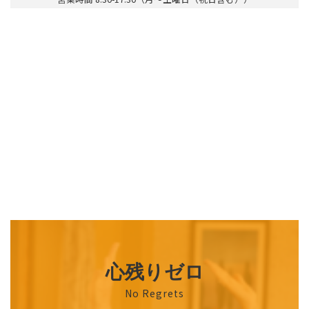
氏名
相原博子
事業所の管理者の氏名及び
職名
職名
管理者
事業の開始年月日若しくは開始予定年月日及び指定若し
くは許可を受けた年月日
事業の開始（予定）年月日
2012/4/1
指定の年月日
2012/4/1
指定の更新年月日（直近）
2024/4/1
生活保護法第５４条の２に
規定する介護機関（生活保
あり
護の介護扶助を行う機関）
の指定
介護予防支援の指定
なし
事業所までの主な利用交通
汽車・バス
手段
心残りゼロ
ケアプランデータ連携シス
No Regrets
テム（国保中央会）の利用
なし