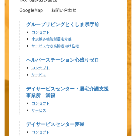
FAX : 088-622-8810
GoogleMap
お問い合わせ
グループリビングとくしま県庁前
コンセプト
小規模多機能型居宅介護
サービス付き高齢者向け住宅
送迎費：5km未満500円、5km以上1,000円
ヘルパーステーション心残りゼロ
食費：600円（行事食加算あり）
コンセプト
おむつ代：実費
サービス
その他：イベント・レクリエーション等（遊技台利用
は無料）
デイサービスセンター・居宅介護支援
事業所 満福
コンセプト
サービス
デイサービスセンター夢屋
コンセプト