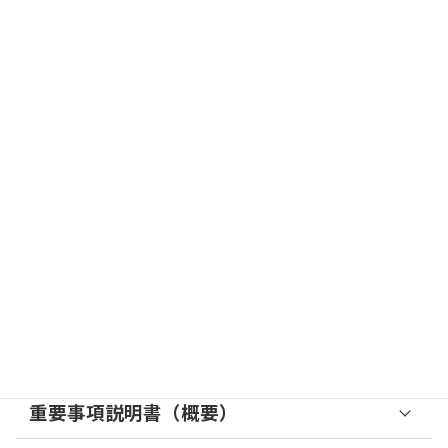
１日の流れ
午前、午後の文字をクリックすると詳細が確認できます。
午 前
8:30
午 後
送迎開始
12:30
9:00
口腔ケア他介助誘導
朝の挨拶
重要事項説明書（概要）
12:55
9:20