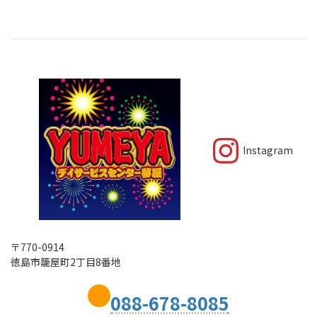
リラックス体操他
水分補給・健康チェック
13:30
9:30
個別体操開始
体操開始
14:00
10:15
全体レク体操
Instag
レク前説明
Instagram
14:30
10:30
各自アミューズメントレク
各自アミューズメントレク
15:25
11:30
手洗い及びトイレ誘導等
〒770-0914
口腔体操
徳島市籠屋町2丁目8番地
15:30
12:00
間食と水分補給
088-678-8085
昼食開始